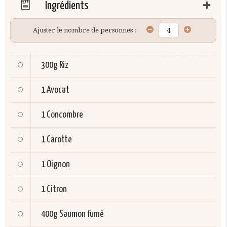
Ingrédients
Ajuster le nombre de personnes :
300g
Riz
1
Avocat
1
Concombre
1
Carotte
1
Oignon
1
Citron
400g
Saumon fumé