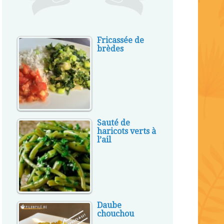
Fricassée de
brèdes
Sauté de
haricots verts à
l’ail
Daube
chouchou