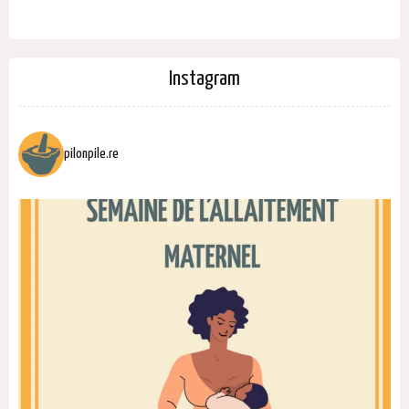
Instagram
pilonpile.re