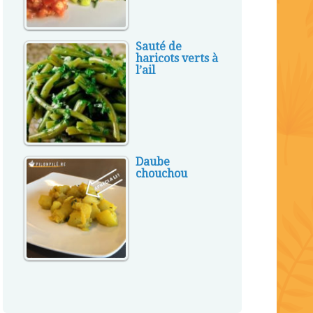
Sauté de
haricots verts à
l’ail
Daube
chouchou