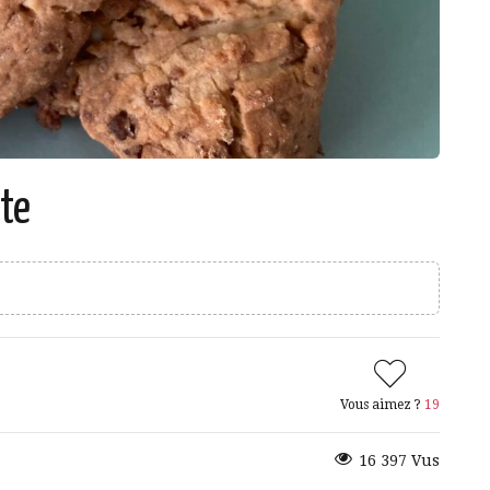
ète
Vous aimez ?
19
16 397 Vus