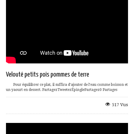
Velouté petits pois pommes de terre
Pour équilibrer ce plat, il suffira d’ajouter de l’eau comme boisson et
un yaourt en dessert. PartagezTweetezÉpinglePartagez0 Partages
517 Vus