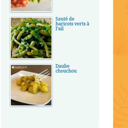
Sauté de
haricots verts à
l’ail
Daube
chouchou