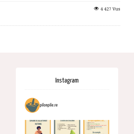
4 427 Vus
Instagram
pilonpile.re