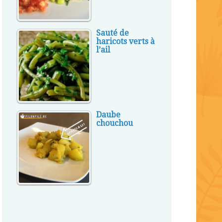
Sauté de
haricots verts à
l’ail
Daube
chouchou