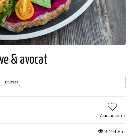
ve & avocat
Entrées
Vous aimez ?
3
4 194 Vus