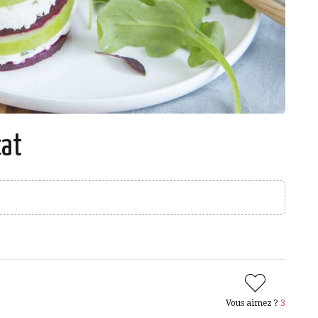
cat
Vous aimez ?
3