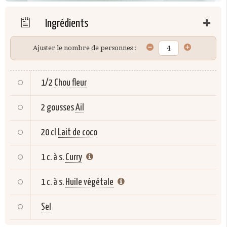
Ingrédients
Ajuster le nombre de personnes :
1/2
Chou fleur
2 gousses
Ail
20 cl
Lait de coco
1 c. à s.
Curry
1 c. à s.
Huile végétale
Sel